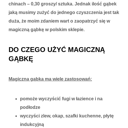
chinach – 0,30 groszy/ sztuka. Jednak ilość gąbek
jaką musimy zużyć do jednego czyszczenia jest tak
duża, że moim zdaniem wart o zaopatrzyć się w
magiczną gąbkę w polskim sklepie.
DO CZEGO UŻYĆ MAGICZNĄ
GĄBKĘ
Magiczna gąbka ma wiele zastosowań:
pomoże wyczyścić fugi w łazience i na
podłodze
wyczyści zlew, okap, szafki kuchenne, płytę
indukcyjną