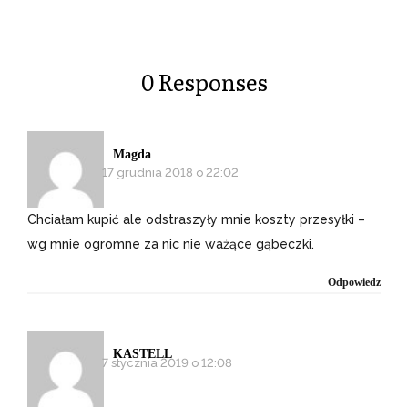
0 Responses
Magda
17 grudnia 2018 o 22:02
Chciałam kupić ale odstraszyły mnie koszty przesyłki –
wg mnie ogromne za nic nie ważące gąbeczki.
Odpowiedz
KASTELL
7 stycznia 2019 o 12:08