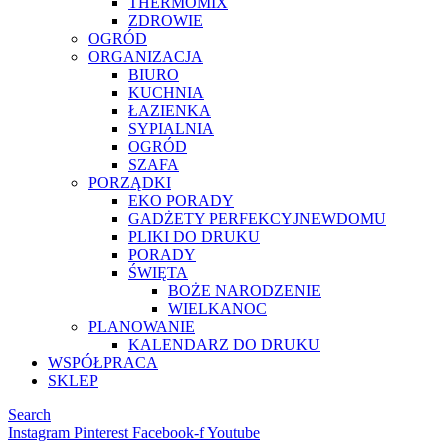
THERMOMIX
ZDROWIE
OGRÓD
ORGANIZACJA
BIURO
KUCHNIA
ŁAZIENKA
SYPIALNIA
OGRÓD
SZAFA
PORZĄDKI
EKO PORADY
GADŻETY PERFEKCYJNEWDOMU
PLIKI DO DRUKU
PORADY
ŚWIĘTA
BOŻE NARODZENIE
WIELKANOC
PLANOWANIE
KALENDARZ DO DRUKU
WSPÓŁPRACA
SKLEP
Search
Instagram
Pinterest
Facebook-f
Youtube