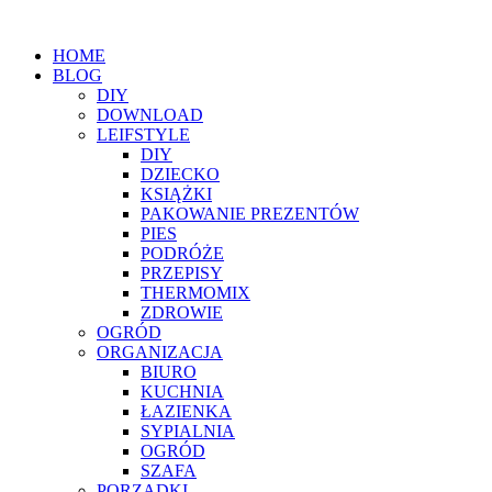
HOME
BLOG
DIY
DOWNLOAD
LEIFSTYLE
DIY
DZIECKO
KSIĄŻKI
PAKOWANIE PREZENTÓW
PIES
PODRÓŻE
PRZEPISY
THERMOMIX
ZDROWIE
OGRÓD
ORGANIZACJA
BIURO
KUCHNIA
ŁAZIENKA
SYPIALNIA
OGRÓD
SZAFA
PORZĄDKI