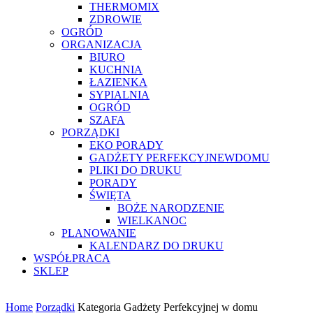
THERMOMIX
ZDROWIE
OGRÓD
ORGANIZACJA
BIURO
KUCHNIA
ŁAZIENKA
SYPIALNIA
OGRÓD
SZAFA
PORZĄDKI
EKO PORADY
GADŻETY PERFEKCYJNEWDOMU
PLIKI DO DRUKU
PORADY
ŚWIĘTA
BOŻE NARODZENIE
WIELKANOC
PLANOWANIE
KALENDARZ DO DRUKU
WSPÓŁPRACA
SKLEP
Home
Porządki
Kategoria Gadżety Perfekcyjnej w domu