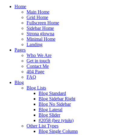
Home
Main Home
Grid Home
Fullscreen Home
Sidebar Home
Strona glowna
Minimal Home
Landing
Pages
Who We Are
Get in touch
Contact Me
404 Page
FAQ
Blog
Blog Lists
Blog Standard
Blog Sidebar Right
Blog No Sidebar
Blog Lateral
Blog Slider
#2058 (bez tytułu)
Other List Types
Blog Single Column