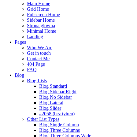
Main Home
Grid Home
Fullscreen Home
Sidebar Home
Strona glowna
Minimal Home
Landing
Pages
Who We Are
Get in touch
Contact Me
404 Page
FAQ
Blog
Blog Lists
Blog Standard
Blog Sidebar Right
Blog No Sidebar
Blog Lateral
Blog Slider
#2058 (bez tytułu)
Other List Types
Blog Single Column
Blog Three Columns
Blog Three Columns Wide