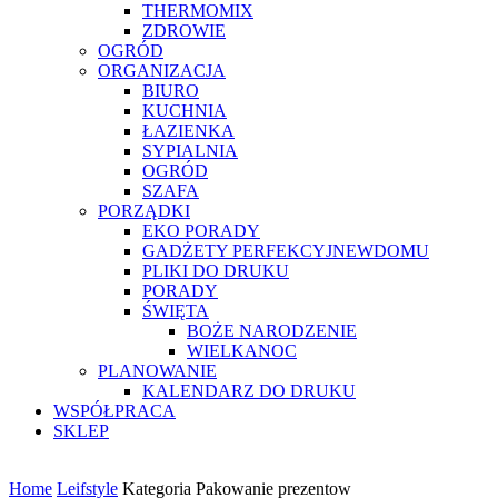
THERMOMIX
ZDROWIE
OGRÓD
ORGANIZACJA
BIURO
KUCHNIA
ŁAZIENKA
SYPIALNIA
OGRÓD
SZAFA
PORZĄDKI
EKO PORADY
GADŻETY PERFEKCYJNEWDOMU
PLIKI DO DRUKU
PORADY
ŚWIĘTA
BOŻE NARODZENIE
WIELKANOC
PLANOWANIE
KALENDARZ DO DRUKU
WSPÓŁPRACA
SKLEP
Home
Leifstyle
Kategoria Pakowanie prezentow