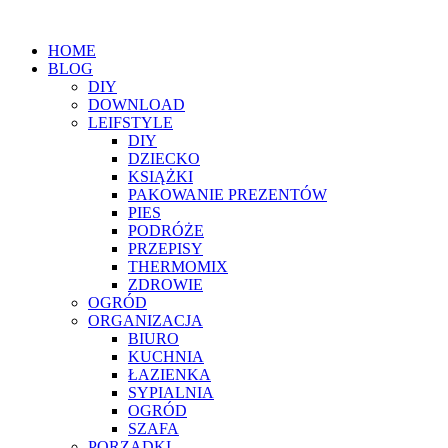
HOME
BLOG
DIY
DOWNLOAD
LEIFSTYLE
DIY
DZIECKO
KSIĄŻKI
PAKOWANIE PREZENTÓW
PIES
PODRÓŻE
PRZEPISY
THERMOMIX
ZDROWIE
OGRÓD
ORGANIZACJA
BIURO
KUCHNIA
ŁAZIENKA
SYPIALNIA
OGRÓD
SZAFA
PORZĄDKI