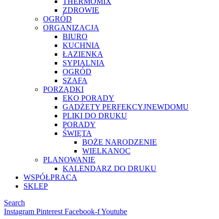
THERMOMIX
ZDROWIE
OGRÓD
ORGANIZACJA
BIURO
KUCHNIA
ŁAZIENKA
SYPIALNIA
OGRÓD
SZAFA
PORZĄDKI
EKO PORADY
GADŻETY PERFEKCYJNEWDOMU
PLIKI DO DRUKU
PORADY
ŚWIĘTA
BOŻE NARODZENIE
WIELKANOC
PLANOWANIE
KALENDARZ DO DRUKU
WSPÓŁPRACA
SKLEP
Search
Instagram
Pinterest
Facebook-f
Youtube