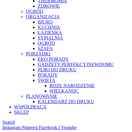
THERMOMIX
ZDROWIE
OGRÓD
ORGANIZACJA
BIURO
KUCHNIA
ŁAZIENKA
SYPIALNIA
OGRÓD
SZAFA
PORZĄDKI
EKO PORADY
GADŻETY PERFEKCYJNEWDOMU
PLIKI DO DRUKU
PORADY
ŚWIĘTA
BOŻE NARODZENIE
WIELKANOC
PLANOWANIE
KALENDARZ DO DRUKU
WSPÓŁPRACA
SKLEP
Search
Instagram
Pinterest
Facebook-f
Youtube