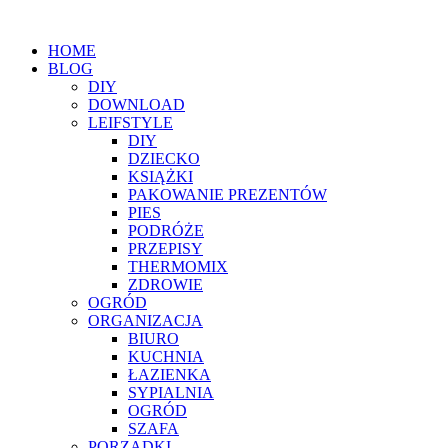
HOME
BLOG
DIY
DOWNLOAD
LEIFSTYLE
DIY
DZIECKO
KSIĄŻKI
PAKOWANIE PREZENTÓW
PIES
PODRÓŻE
PRZEPISY
THERMOMIX
ZDROWIE
OGRÓD
ORGANIZACJA
BIURO
KUCHNIA
ŁAZIENKA
SYPIALNIA
OGRÓD
SZAFA
PORZĄDKI