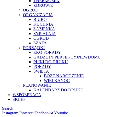
THERMOMIX
ZDROWIE
OGRÓD
ORGANIZACJA
BIURO
KUCHNIA
ŁAZIENKA
SYPIALNIA
OGRÓD
SZAFA
PORZĄDKI
EKO PORADY
GADŻETY PERFEKCYJNEWDOMU
PLIKI DO DRUKU
PORADY
ŚWIĘTA
BOŻE NARODZENIE
WIELKANOC
PLANOWANIE
KALENDARZ DO DRUKU
WSPÓŁPRACA
SKLEP
Search
Instagram
Pinterest
Facebook-f
Youtube