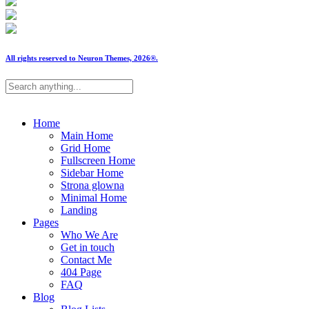
All rights reserved to Neuron Themes, 2026®.
Home
Main Home
Grid Home
Fullscreen Home
Sidebar Home
Strona glowna
Minimal Home
Landing
Pages
Who We Are
Get in touch
Contact Me
404 Page
FAQ
Blog