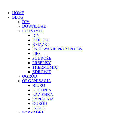
HOME
BLOG
DIY
DOWNLOAD
LEIFSTYLE
DIY
DZIECKO
KSIĄŻKI
PAKOWANIE PREZENTÓW
PIES
PODRÓŻE
PRZEPISY
THERMOMIX
ZDROWIE
OGRÓD
ORGANIZACJA
BIURO
KUCHNIA
ŁAZIENKA
SYPIALNIA
OGRÓD
SZAFA
PORZĄDKI