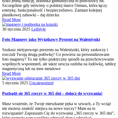
tylko jedną funkcję, drabinka gimnastyczna to prawdziwy hit.
Szczególnie gdy mówimy o polskiej marce Onmax, która łączy
estetykę, funkcjonalność i bezpieczeństwo. Zamiast kolejnej
plastikowej zabawki – daj dziecku
Read More
30 stycznia 2025
Leifstyle
Foto Magnesy jako Wyjątkowy Prezent na Walentynki
Szukasz nietypowego prezentu na Walentynki, który zaskoczy i
rozczuli Twoją drugą połówkę? Co powiesz na personalizowane
foto magnesy? To nie tylko praktyczny sposób na przechowywanie
wspólnych wspomnień, ale także urocza ozdoba na lodówkę, tablicę
magnetyczną lub na inne metalowe
Read More
5 stycznia 2025
Uncategorized
Pozbądź się 365 rzeczy w 365 dni – dołącz do wyzwania!
Masz wrażenie, że Twoje mieszkanie pęka w szwach, a Ty wciąż
nie możesz znaleźć miejsca na nowe rzeczy? Mam na to
rozwiązanie! Zapraszam Cię do wyzwania „365 rzeczy w 365 dni”,
które pomoże nam wspólnie odgracić dom i odzyskać