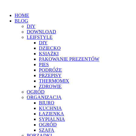
HOME
BLOG
DIY
DOWNLOAD
LEIFSTYLE
DIY
DZIECKO
KSIĄŻKI
PAKOWANIE PREZENTÓW
PIES
PODRÓŻE
PRZEPISY
THERMOMIX
ZDROWIE
OGRÓD
ORGANIZACJA
BIURO
KUCHNIA
ŁAZIENKA
SYPIALNIA
OGRÓD
SZAFA
PORZĄDKI