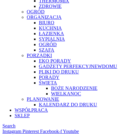
THERMOMIX
ZDROWIE
OGRÓD
ORGANIZACJA
BIURO
KUCHNIA
ŁAZIENKA
SYPIALNIA
OGRÓD
SZAFA
PORZĄDKI
EKO PORADY
GADŻETY PERFEKCYJNEWDOMU
PLIKI DO DRUKU
PORADY
ŚWIĘTA
BOŻE NARODZENIE
WIELKANOC
PLANOWANIE
KALENDARZ DO DRUKU
WSPÓŁPRACA
SKLEP
Search
Instagram
Pinterest
Facebook-f
Youtube