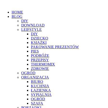
HOME
BLOG
DIY
DOWNLOAD
LEIFSTYLE
DIY
DZIECKO
KSIĄŻKI
PAKOWANIE PREZENTÓW
PIES
PODRÓŻE
PRZEPISY
THERMOMIX
ZDROWIE
OGRÓD
ORGANIZACJA
BIURO
KUCHNIA
ŁAZIENKA
SYPIALNIA
OGRÓD
SZAFA
PORZĄDKI