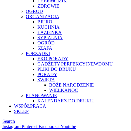
THERMOMIX
ZDROWIE
OGRÓD
ORGANIZACJA
BIURO
KUCHNIA
ŁAZIENKA
SYPIALNIA
OGRÓD
SZAFA
PORZĄDKI
EKO PORADY
GADŻETY PERFEKCYJNEWDOMU
PLIKI DO DRUKU
PORADY
ŚWIĘTA
BOŻE NARODZENIE
WIELKANOC
PLANOWANIE
KALENDARZ DO DRUKU
WSPÓŁPRACA
SKLEP
Search
Instagram
Pinterest
Facebook-f
Youtube