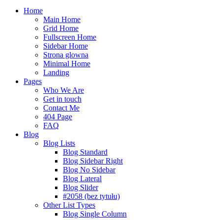
Home
Main Home
Grid Home
Fullscreen Home
Sidebar Home
Strona glowna
Minimal Home
Landing
Pages
Who We Are
Get in touch
Contact Me
404 Page
FAQ
Blog
Blog Lists
Blog Standard
Blog Sidebar Right
Blog No Sidebar
Blog Lateral
Blog Slider
#2058 (bez tytułu)
Other List Types
Blog Single Column