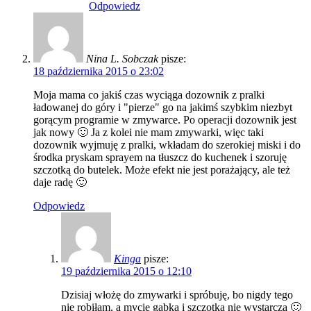
Odpowiedz
Nina L. Sobczak
pisze:
18 października 2015 o 23:02
Moja mama co jakiś czas wyciąga dozownik z pralki
ładowanej do góry i "pierze" go na jakimś szybkim niezbyt
gorącym programie w zmywarce. Po operacji dozownik jest
jak nowy 🙂 Ja z kolei nie mam zmywarki, więc taki
dozownik wyjmuję z pralki, wkładam do szerokiej miski i do
środka pryskam sprayem na tłuszcz do kuchenek i szoruję
szczotką do butelek. Może efekt nie jest porażający, ale też
daje radę 🙂
Odpowiedz
Kinga
pisze:
19 października 2015 o 12:10
Dzisiaj włożę do zmywarki i spróbuję, bo nigdy tego
nie robiłam, a mycie gąbką i szczotką nie wystarcza 🙂