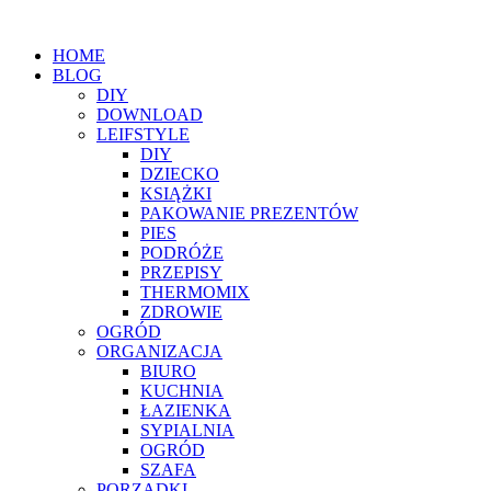
HOME
BLOG
DIY
DOWNLOAD
LEIFSTYLE
DIY
DZIECKO
KSIĄŻKI
PAKOWANIE PREZENTÓW
PIES
PODRÓŻE
PRZEPISY
THERMOMIX
ZDROWIE
OGRÓD
ORGANIZACJA
BIURO
KUCHNIA
ŁAZIENKA
SYPIALNIA
OGRÓD
SZAFA
PORZĄDKI