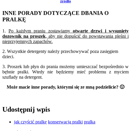
źródło
INNE PORADY DOTYCZĄCE DBANIA O
PRALKĘ
1.
Po każdym praniu zostawiamy
otwarte drzwi i wysunięty
dozownik na proszek
, aby nie dopuścić do powstawania pleśni i
nieprzyjemnych zapachów.
2. Wszystkie detergenty należy przechowywać poza zasięgiem
dzieci.
3. Proszek lub płyn do prania możemy umieszczać bezpośrednio w
bębnie pralki. Wtedy nie będziemy mieć problemu z myciem
szuflady na detergent.
Może macie inne porady, którymi się ze mną podzielicie? 🙂
Udostępnij wpis
jak czyścić pralkę
konserwacja pralki
pralka