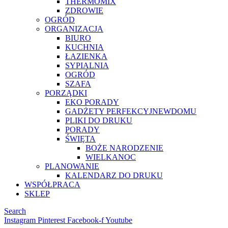
THERMOMIX
ZDROWIE
OGRÓD
ORGANIZACJA
BIURO
KUCHNIA
ŁAZIENKA
SYPIALNIA
OGRÓD
SZAFA
PORZĄDKI
EKO PORADY
GADŻETY PERFEKCYJNEWDOMU
PLIKI DO DRUKU
PORADY
ŚWIĘTA
BOŻE NARODZENIE
WIELKANOC
PLANOWANIE
KALENDARZ DO DRUKU
WSPÓŁPRACA
SKLEP
Search
Instagram
Pinterest
Facebook-f
Youtube