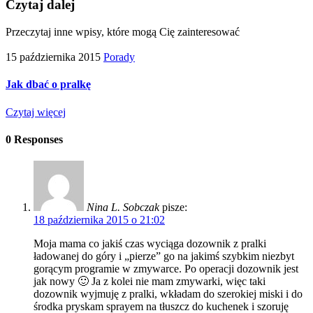
Czytaj dalej
Przeczytaj inne wpisy, które mogą Cię zainteresować
15 października 2015
Porady
Jak dbać o pralkę
Czytaj więcej
0 Responses
Nina L. Sobczak
pisze:
18 października 2015 o 21:02
Moja mama co jakiś czas wyciąga dozownik z pralki
ładowanej do góry i „pierze” go na jakimś szybkim niezbyt
gorącym programie w zmywarce. Po operacji dozownik jest
jak nowy 🙂 Ja z kolei nie mam zmywarki, więc taki
dozownik wyjmuję z pralki, wkładam do szerokiej miski i do
środka pryskam sprayem na tłuszcz do kuchenek i szoruję