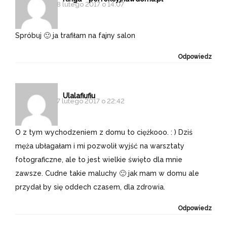
8 lutego 2017 o 14:07
Spróbuj 🙂 ja trafiłam na fajny salon
Odpowiedz
Ulalafiufiu
7 lutego 2017 o 22:42
O z tym wychodzeniem z domu to ciężkooo. : ) Dziś
męża ubłagałam i mi pozwolił wyjść na warsztaty
fotograficzne, ale to jest wielkie święto dla mnie
zawsze. Cudne takie maluchy 🙂 jak mam w domu ale
przydał by się oddech czasem, dla zdrowia.
Odpowiedz