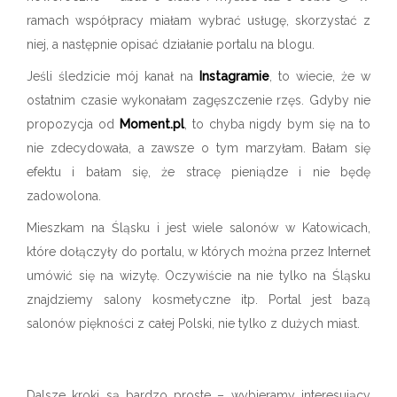
ramach współpracy miałam wybrać usługę, skorzystać z
niej, a następnie opisać działanie portalu na blogu.
Jeśli śledzicie mój kanał na
Instagramie
, to wiecie, że w
ostatnim czasie wykonałam zagęszczenie rzęs. Gdyby nie
propozycja od
M
oment.pl
, to chyba nigdy bym się na to
nie zdecydowała, a zawsze o tym marzyłam. Bałam się
efektu i bałam się, że stracę pieniądze i nie będę
zadowolona.
Mieszkam na Śląsku i jest wiele salonów w Katowicach,
które dołączyły do portalu, w których można przez Internet
umówić się na wizytę. Oczywiście na nie tylko na Śląsku
znajdziemy salony kosmetyczne itp. Portal jest bazą
salonów piękności z całej Polski, nie tylko z dużych miast.
Dalsze kroki są bardzo proste – wybieramy interesujący