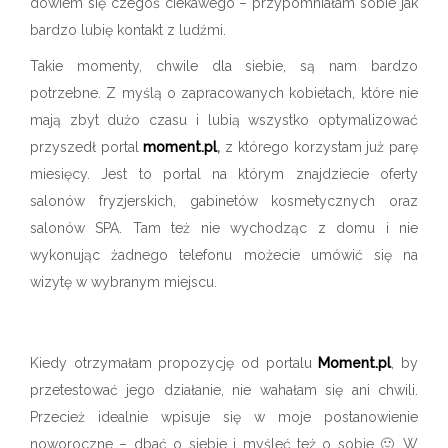
dowiem się czegoś ciekawego – przypomniałam sobie jak
bardzo lubię kontakt z ludźmi.
Takie momenty, chwile dla siebie, są nam bardzo
potrzebne. Z myślą o zapracowanych kobietach, które nie
mają zbyt dużo czasu i lubią wszystko optymalizować
przyszedł portal
moment.pl
,
z którego korzystam już parę
miesięcy. Jest to portal na którym znajdziecie oferty
salonów fryzjerskich, gabinetów kosmetycznych oraz
salonów SPA. Tam też nie wychodząc z domu i nie
wykonując żadnego telefonu możecie umówić się na
wizytę w wybranym miejscu.
Kiedy otrzymałam propozycję od portalu
Moment.pl
, by
przetestować jego działanie, nie wahałam się ani chwili.
Przecież idealnie wpisuje się w moje postanowienie
noworoczne – dbać o siebie i myśleć też o sobie 🙂 W