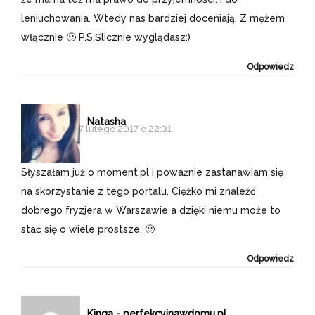
leniuchowania. Wtedy nas bardziej doceniają. Z mężem
włącznie 🙂 P.S.Ślicznie wyglądasz:)
Odpowiedz
Natasha
7 lutego 2017 o 22:31
Słyszałam już o moment.pl i poważnie zastanawiam się
na skorzystanie z tego portalu. Ciężko mi znaleźć
dobrego fryzjera w Warszawie a dzięki niemu może to
stać się o wiele prostsze. 🙂
Odpowiedz
Kinga - perfekcyjnawdomu.pl