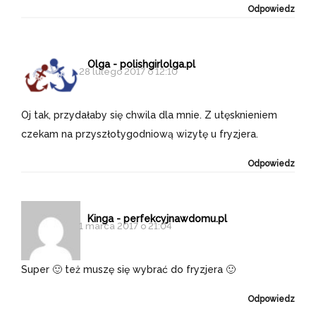
Odpowiedz
Olga - polishgirlolga.pl
28 lutego 2017 o 12:10
Oj tak, przydałaby się chwila dla mnie. Z utęsknieniem
czekam na przyszłotygodniową wizytę u fryzjera.
Odpowiedz
Kinga - perfekcyjnawdomu.pl
1 marca 2017 o 21:04
Super 🙂 też muszę się wybrać do fryzjera 🙂
Odpowiedz