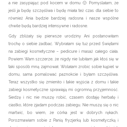
a nie zasypiając pod kocem w domu 🙂 Pomyślałam, że
jeśli ja będę szczęśliwa i będę miała też czas dla siebie to
również Ania będzie bardziej radosna i nasze wspólne
chwile będą bardziej intensywne i radosne.
Gdy zbliżały się pierwsze urodziny Ani postanowiłam
trochę o siebie zadbać. Wybrałam się tuż przed Świętami
na zabiegi kosmetyczne – pedicure i masaż całego ciała.
Powiem Wam szczerze, że nigdy nie lubiłam jak ktoś się w
taki sposób mną zajmował. Wolałam zrobić sobie kąpiel w
domu, sama pomalować paznokcie i byłam szczęśliwa.
Teraz wszystko się zmieniło i takie wyjścia z domu i takie
zabiegi kosmetyczne sprawiają mi ogromną przyjemność.
Siedzę i nic nie muszę robić, czasem dostaję herbatę i
ciastko, które zjadam podczas zabiegu. Nie muszę się o nic
martwić, bo wiem, że córka jest w dobrych rękach.
Porozmawiam sobie z Panią fryzjerką lub kosmetyczką i