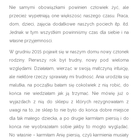
Nie samymi obowiązkami powinien człowiek żyć, ale
przecież wypełniają one większość naszego czasu. Praca,
dom, dzieci, zajęcia dodatkowe naszych pociech itp. itd.
Jednak w tym wszystkim powinniśmy czas dla siebie i na
własne przyjemności.
W grudniu 2015 pojawił się w naszym domu nowy członek
rodziny. Pierwszy rok był trudny, nowy pod wieloma
względami. Działałam, wierząc w swoją matczyną intuicję,
ale niektóre rzeczy sprawiały mi trudność. Ania urodziła się
malutka, na początku bałam się cokolwiek z nią robić, do
końca nie wiedziałam jak ją trzymać. Nie mówię już o
wyjazdach z nią do sklepu z których rezygnowałam z
uwagi na to, że sklep to nie było do końca dobre miejsce
dla tak małego dziecka, a po drugie karmiłam piersią i do
końca nie wyobrażałam sobie jakby to mogło wyglądać.
No właśnie – karmiłam Anię piersią, czyli karmienia musiały