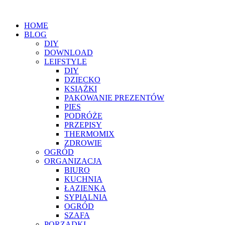
HOME
BLOG
DIY
DOWNLOAD
LEIFSTYLE
DIY
DZIECKO
KSIĄŻKI
PAKOWANIE PREZENTÓW
PIES
PODRÓŻE
PRZEPISY
THERMOMIX
ZDROWIE
OGRÓD
ORGANIZACJA
BIURO
KUCHNIA
ŁAZIENKA
SYPIALNIA
OGRÓD
SZAFA
PORZĄDKI