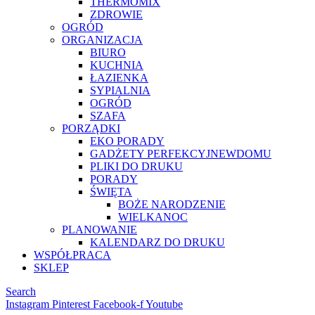
THERMOMIX
ZDROWIE
OGRÓD
ORGANIZACJA
BIURO
KUCHNIA
ŁAZIENKA
SYPIALNIA
OGRÓD
SZAFA
PORZĄDKI
EKO PORADY
GADŻETY PERFEKCYJNEWDOMU
PLIKI DO DRUKU
PORADY
ŚWIĘTA
BOŻE NARODZENIE
WIELKANOC
PLANOWANIE
KALENDARZ DO DRUKU
WSPÓŁPRACA
SKLEP
Search
Instagram
Pinterest
Facebook-f
Youtube