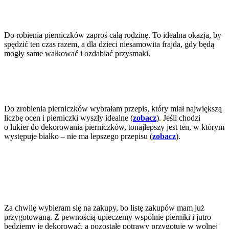
Do robienia pierniczków zaproś całą rodzinę. To idealna okazja, by
spędzić ten czas razem, a dla dzieci niesamowita frajda, gdy będą
mogły same wałkować i ozdabiać przysmaki.
Do zrobienia pierniczków wybrałam przepis, który miał największą
liczbę ocen i pierniczki wyszły idealne (
zobacz
). Jeśli chodzi
o lukier do dekorowania pierniczków, tonajlepszy jest ten, w którym
występuje białko – nie ma lepszego przepisu (
zobacz
).
Za chwilę wybieram się na zakupy, bo listę zakupów mam już
przygotowaną. Z pewnością upieczemy wspólnie pierniki i jutro
będziemy je dekorować, a pozostałe potrawy przygotuję w wolnej