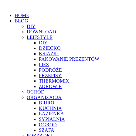
HOME
BLOG
DIY
DOWNLOAD
LEIFSTYLE
DIY
DZIECKO
KSIĄŻKI
PAKOWANIE PREZENTÓW
PIES
PODRÓŻE
PRZEPISY
THERMOMIX
ZDROWIE
OGRÓD
ORGANIZACJA
BIURO
KUCHNIA
ŁAZIENKA
SYPIALNIA
OGRÓD
SZAFA
PORZĄDKI