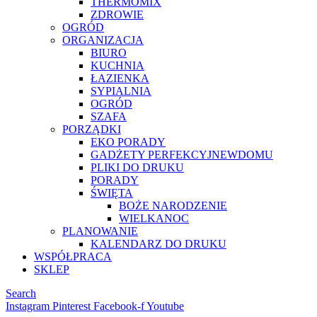
THERMOMIX
ZDROWIE
OGRÓD
ORGANIZACJA
BIURO
KUCHNIA
ŁAZIENKA
SYPIALNIA
OGRÓD
SZAFA
PORZĄDKI
EKO PORADY
GADŻETY PERFEKCYJNEWDOMU
PLIKI DO DRUKU
PORADY
ŚWIĘTA
BOŻE NARODZENIE
WIELKANOC
PLANOWANIE
KALENDARZ DO DRUKU
WSPÓŁPRACA
SKLEP
Search
Instagram
Pinterest
Facebook-f
Youtube