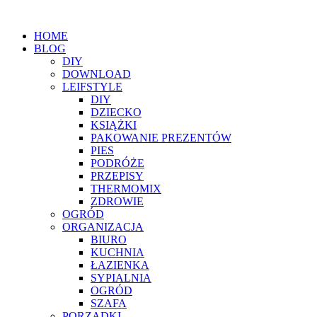
HOME
BLOG
DIY
DOWNLOAD
LEIFSTYLE
DIY
DZIECKO
KSIĄŻKI
PAKOWANIE PREZENTÓW
PIES
PODRÓŻE
PRZEPISY
THERMOMIX
ZDROWIE
OGRÓD
ORGANIZACJA
BIURO
KUCHNIA
ŁAZIENKA
SYPIALNIA
OGRÓD
SZAFA
PORZĄDKI