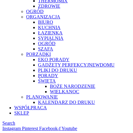
THERMOMIX
ZDROWIE
OGRÓD
ORGANIZACJA
BIURO
KUCHNIA
ŁAZIENKA
SYPIALNIA
OGRÓD
SZAFA
PORZĄDKI
EKO PORADY
GADŻETY PERFEKCYJNEWDOMU
PLIKI DO DRUKU
PORADY
ŚWIĘTA
BOŻE NARODZENIE
WIELKANOC
PLANOWANIE
KALENDARZ DO DRUKU
WSPÓŁPRACA
SKLEP
Search
Instagram
Pinterest
Facebook-f
Youtube