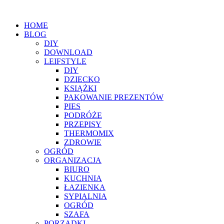
HOME
BLOG
DIY
DOWNLOAD
LEIFSTYLE
DIY
DZIECKO
KSIĄŻKI
PAKOWANIE PREZENTÓW
PIES
PODRÓŻE
PRZEPISY
THERMOMIX
ZDROWIE
OGRÓD
ORGANIZACJA
BIURO
KUCHNIA
ŁAZIENKA
SYPIALNIA
OGRÓD
SZAFA
PORZĄDKI