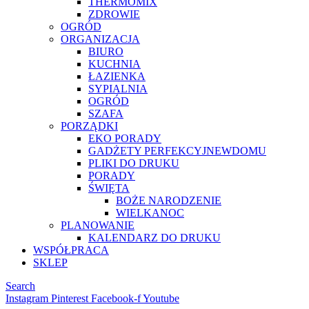
THERMOMIX
ZDROWIE
OGRÓD
ORGANIZACJA
BIURO
KUCHNIA
ŁAZIENKA
SYPIALNIA
OGRÓD
SZAFA
PORZĄDKI
EKO PORADY
GADŻETY PERFEKCYJNEWDOMU
PLIKI DO DRUKU
PORADY
ŚWIĘTA
BOŻE NARODZENIE
WIELKANOC
PLANOWANIE
KALENDARZ DO DRUKU
WSPÓŁPRACA
SKLEP
Search
Instagram
Pinterest
Facebook-f
Youtube