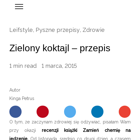
Leifstyle
,
Pyszne przepisy
,
Zdrowie
Zielony koktajl – przepis
1
min read
1 marca, 2015
Autor
Kinga Petrus
O tym, że zaczynam zdrowiej się odżywiać, pisałam Wam
przy okazji
recenzji książki Zamień chemię na
jedzenie.
Od listopada, średnio co drugi dzień, a czasem