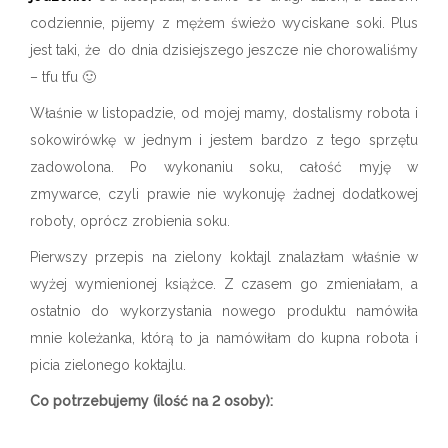
codziennie, pijemy z mężem świeżo wyciskane soki. Plus
jest taki, że do dnia dzisiejszego jeszcze nie chorowaliśmy
– tfu tfu 🙂
Właśnie w listopadzie, od mojej mamy, dostalismy robota i
sokowirówkę w jednym i jestem bardzo z tego sprzętu
zadowolona. Po wykonaniu soku, całość myję w
zmywarce, czyli prawie nie wykonuję żadnej dodatkowej
roboty, oprócz zrobienia soku.
Pierwszy przepis na zielony koktajl znalazłam właśnie w
wyżej wymienionej książce. Z czasem go zmieniałam, a
ostatnio do wykorzystania nowego produktu namówiła
mnie koleżanka, którą to ja namówiłam do kupna robota i
picia zielonego koktajlu.
Co potrzebujemy (ilość na 2 osoby):