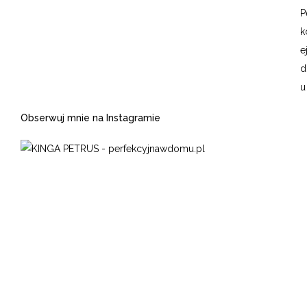
P
k
e
u
Obserwuj mnie na Instagramie