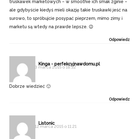
truskawek marketowych – w smoothie ich smak zginie –
ale gdybyście kiedyś mieli okazję takie truskawki jeść na
surowo, to spróbujcie posypać pieprzem, mimo zimy i
marketu są wtedy na prawde lepsze. 😉
Odpowiedz
Kinga - perfekcyjnawdomu.pl
3 marca 2015 o 18:32
Dobrze wiedzieć 🙂
Odpowiedz
Listonic
12 marca 2015 o 11:21