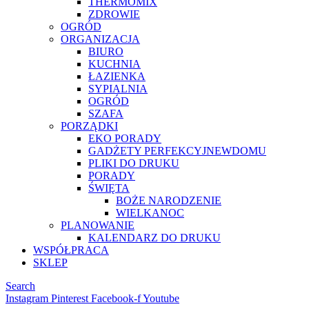
THERMOMIX
ZDROWIE
OGRÓD
ORGANIZACJA
BIURO
KUCHNIA
ŁAZIENKA
SYPIALNIA
OGRÓD
SZAFA
PORZĄDKI
EKO PORADY
GADŻETY PERFEKCYJNEWDOMU
PLIKI DO DRUKU
PORADY
ŚWIĘTA
BOŻE NARODZENIE
WIELKANOC
PLANOWANIE
KALENDARZ DO DRUKU
WSPÓŁPRACA
SKLEP
Search
Instagram
Pinterest
Facebook-f
Youtube