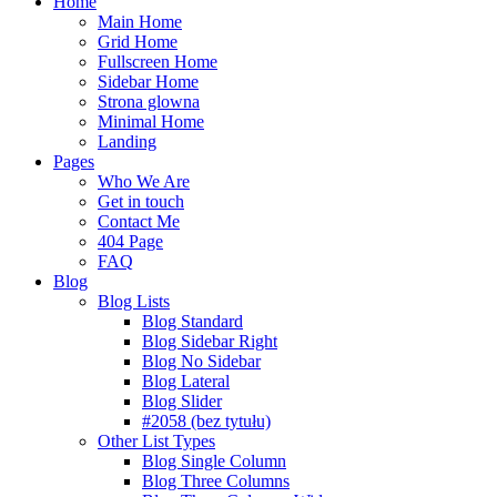
Home
Main Home
Grid Home
Fullscreen Home
Sidebar Home
Strona glowna
Minimal Home
Landing
Pages
Who We Are
Get in touch
Contact Me
404 Page
FAQ
Blog
Blog Lists
Blog Standard
Blog Sidebar Right
Blog No Sidebar
Blog Lateral
Blog Slider
#2058 (bez tytułu)
Other List Types
Blog Single Column
Blog Three Columns