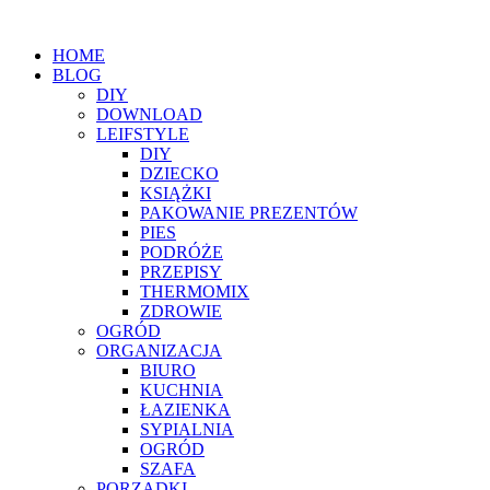
HOME
BLOG
DIY
DOWNLOAD
LEIFSTYLE
DIY
DZIECKO
KSIĄŻKI
PAKOWANIE PREZENTÓW
PIES
PODRÓŻE
PRZEPISY
THERMOMIX
ZDROWIE
OGRÓD
ORGANIZACJA
BIURO
KUCHNIA
ŁAZIENKA
SYPIALNIA
OGRÓD
SZAFA
PORZĄDKI