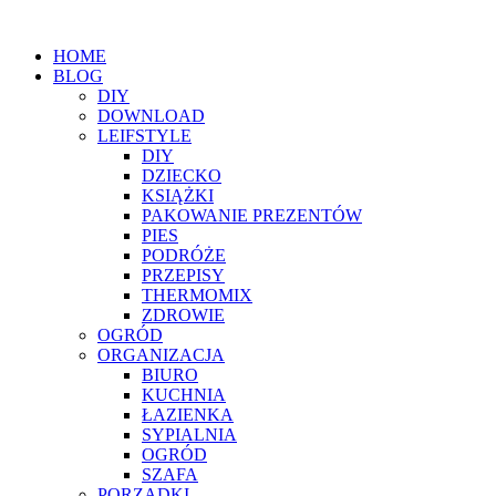
HOME
BLOG
DIY
DOWNLOAD
LEIFSTYLE
DIY
DZIECKO
KSIĄŻKI
PAKOWANIE PREZENTÓW
PIES
PODRÓŻE
PRZEPISY
THERMOMIX
ZDROWIE
OGRÓD
ORGANIZACJA
BIURO
KUCHNIA
ŁAZIENKA
SYPIALNIA
OGRÓD
SZAFA
PORZĄDKI