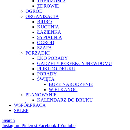
THERMOMIX
ZDROWIE
OGRÓD
ORGANIZACJA
BIURO
KUCHNIA
ŁAZIENKA
SYPIALNIA
OGRÓD
SZAFA
PORZĄDKI
EKO PORADY
GADŻETY PERFEKCYJNEWDOMU
PLIKI DO DRUKU
PORADY
ŚWIĘTA
BOŻE NARODZENIE
WIELKANOC
PLANOWANIE
KALENDARZ DO DRUKU
WSPÓŁPRACA
SKLEP
Search
Instagram
Pinterest
Facebook-f
Youtube