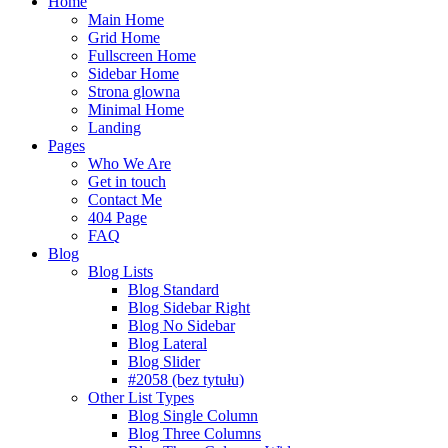
Home
Main Home
Grid Home
Fullscreen Home
Sidebar Home
Strona glowna
Minimal Home
Landing
Pages
Who We Are
Get in touch
Contact Me
404 Page
FAQ
Blog
Blog Lists
Blog Standard
Blog Sidebar Right
Blog No Sidebar
Blog Lateral
Blog Slider
#2058 (bez tytułu)
Other List Types
Blog Single Column
Blog Three Columns