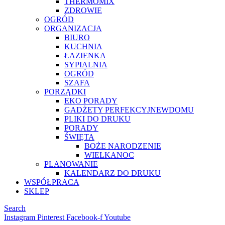
THERMOMIX
ZDROWIE
OGRÓD
ORGANIZACJA
BIURO
KUCHNIA
ŁAZIENKA
SYPIALNIA
OGRÓD
SZAFA
PORZĄDKI
EKO PORADY
GADŻETY PERFEKCYJNEWDOMU
PLIKI DO DRUKU
PORADY
ŚWIĘTA
BOŻE NARODZENIE
WIELKANOC
PLANOWANIE
KALENDARZ DO DRUKU
WSPÓŁPRACA
SKLEP
Search
Instagram
Pinterest
Facebook-f
Youtube