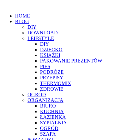
HOME
BLOG
DIY
DOWNLOAD
LEIFSTYLE
DIY
DZIECKO
KSIĄŻKI
PAKOWANIE PREZENTÓW
PIES
PODRÓŻE
PRZEPISY
THERMOMIX
ZDROWIE
OGRÓD
ORGANIZACJA
BIURO
KUCHNIA
ŁAZIENKA
SYPIALNIA
OGRÓD
SZAFA
PORZĄDKI