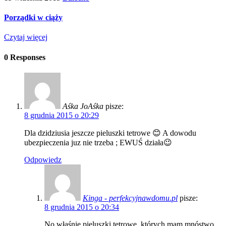
Porządki w ciąży
Czytaj więcej
0 Responses
Aśka JoAśka
pisze:
8 grudnia 2015 o 20:29
Dla dzidziusia jeszcze pieluszki tetrowe 😊 A dowodu
ubezpieczenia juz nie trzeba ; EWUŚ działa😉
Odpowiedz
Kinga - perfekcyjnawdomu.pl
pisze:
8 grudnia 2015 o 20:34
No właśnie pieluszki tetrowe, których mam mnóstwo