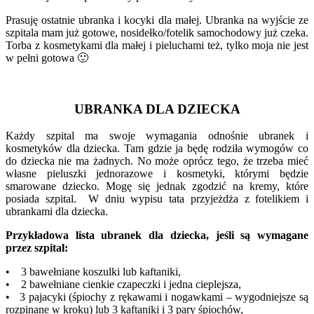
Prasuję ostatnie ubranka i kocyki dla małej. Ubranka na wyjście ze
szpitala mam już gotowe, nosidełko/fotelik samochodowy już czeka.
Torba z kosmetykami dla małej i pieluchami też, tylko moja nie jest
w pełni gotowa 🙂
UBRANKA DLA DZIECKA
Każdy szpital ma swoje wymagania odnośnie ubranek i
kosmetyków dla dziecka. Tam gdzie ja będę rodziła wymogów co
do dziecka nie ma żadnych. No może oprócz tego, że trzeba mieć
własne pieluszki jednorazowe i kosmetyki, którymi będzie
smarowane dziecko. Mogę się jednak zgodzić na kremy, które
posiada szpital. W dniu wypisu tata przyjeżdża z fotelikiem i
ubrankami dla dziecka.
Przykładowa lista ubranek dla dziecka, jeśli są wymagane
przez szpital:
• 3 bawełniane koszulki lub kaftaniki,
• 2 bawełniane cienkie czapeczki i jedna cieplejsza,
• 3 pajacyki (śpiochy z rękawami i nogawkami – wygodniejsze są
rozpinane w kroku) lub 3 kaftaniki i 3 pary śpiochów,