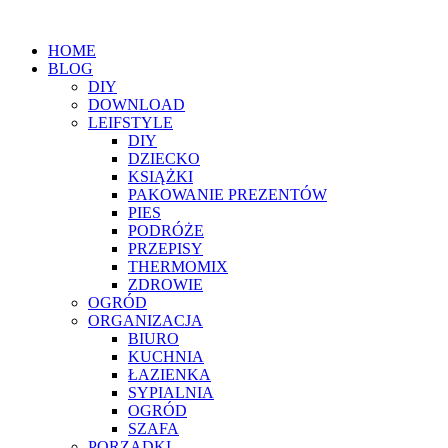
HOME
BLOG
DIY
DOWNLOAD
LEIFSTYLE
DIY
DZIECKO
KSIĄŻKI
PAKOWANIE PREZENTÓW
PIES
PODRÓŻE
PRZEPISY
THERMOMIX
ZDROWIE
OGRÓD
ORGANIZACJA
BIURO
KUCHNIA
ŁAZIENKA
SYPIALNIA
OGRÓD
SZAFA
PORZĄDKI