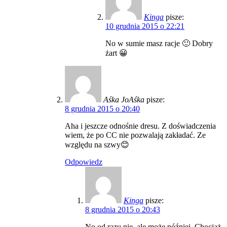
Kinga
pisze:
10 grudnia 2015 o 22:21
No w sumie masz racje 🙂 Dobry
żart 😀
Aśka JoAśka
pisze:
8 grudnia 2015 o 20:40
Aha i jeszcze odnośnie dresu. Z doświadczenia
wiem, że po CC nie pozwalają zakładać. Ze
względu na szwy😊
Odpowiedz
Kinga
pisze:
8 grudnia 2015 o 20:43
No od razu nie, ale może później. Chociaż