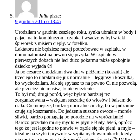
Julia
pisze:
9 grudnia 2015 o 13:45
Urodziłam w grudniu zeszłego roku, synka ubrałam w body i
pajac, na to kombinezon i czapka i wsadzony był w taki
śpiworek z misiem ciepły, w foteliku.
Laktatora nie będziesz raczej potrzebowac w szpitalu, w
domu natomiast na pewno się przyda. W szpitalu w
pierwszych dobach nie leci dużo pokarmu także spokojnie
dziecko wyjada 😉
Ja po cesarce chodziłam dwa dni w pidżamie (koszuli) ale
trzeciego to ubrałam się juz normalnie – legginsy i koszulka,
bo wychodziłam. Jak się spytasz to na pewno Ci nie pozwolą,
ale przecież nie musisz, to nie więzienie.
To był mój drugi poród, więc byłam bardziej też
zorganizowana – wzięłam suszarkę do włosów i balsam do
ciała. Ciemniejsze, bardziej normalne ciuchy, bo w pidżamie
czuję się koszmarnie. Do jedzenia suszone owoce – morele
śliwki, bardzo pomagają po porodzie na wypróżnianie!
Bardzo przydało mi się mydło w płynie Biały Jeleń, oprócz
tego że jest łagodne to prawie w ogóle się nie pieni, a myje –
idealne na szybki prysznic w szpitalnych warunkach, kiedy
nie możesz się w nieskończoność polewać wodą 😉 DObrze