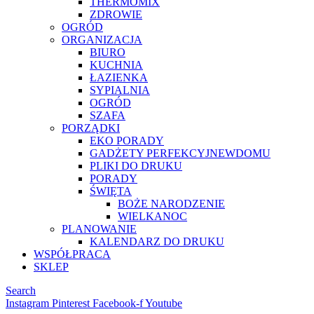
THERMOMIX
ZDROWIE
OGRÓD
ORGANIZACJA
BIURO
KUCHNIA
ŁAZIENKA
SYPIALNIA
OGRÓD
SZAFA
PORZĄDKI
EKO PORADY
GADŻETY PERFEKCYJNEWDOMU
PLIKI DO DRUKU
PORADY
ŚWIĘTA
BOŻE NARODZENIE
WIELKANOC
PLANOWANIE
KALENDARZ DO DRUKU
WSPÓŁPRACA
SKLEP
Search
Instagram
Pinterest
Facebook-f
Youtube