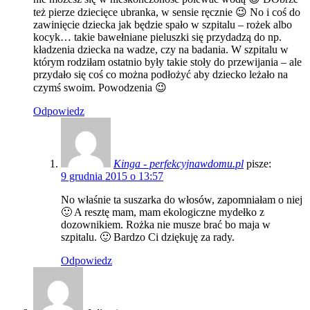
też pierze dziecięce ubranka, w sensie ręcznie 😉 No i coś do
zawinięcie dziecka jak będzie spało w szpitalu – rożek albo
kocyk… takie bawełniane pieluszki się przydadzą do np.
kładzenia dziecka na wadze, czy na badania. W szpitalu w
którym rodziłam ostatnio były takie stoły do przewijania – ale
przydało się coś co można podłożyć aby dziecko leżało na
czymś swoim. Powodzenia 😉
Odpowiedz
Kinga - perfekcyjnawdomu.pl
pisze:
9 grudnia 2015 o 13:57
No właśnie ta suszarka do włosów, zapomniałam o niej
🙂 A resztę mam, mam ekologiczne mydełko z
dozownikiem. Rożka nie musze brać bo maja w
szpitalu. 🙂 Bardzo Ci dziękuję za rady.
Odpowiedz