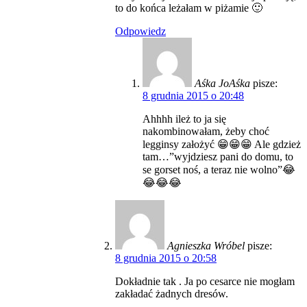
to do końca leżałam w piżamie 🙂
Odpowiedz
Aśka JoAśka
pisze:
8 grudnia 2015 o 20:48
Ahhhh ileż to ja się
nakombinowałam, żeby choć
legginsy założyć 😁😁😁 Ale gdzież
tam…”wyjdziesz pani do domu, to
se gorset noś, a teraz nie wolno”😂
😂😂😂
Agnieszka Wróbel
pisze:
8 grudnia 2015 o 20:58
Dokładnie tak . Ja po cesarce nie mogłam
zakładać żadnych dresów.