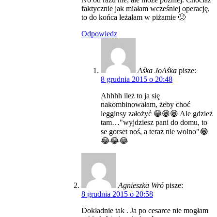
faktycznie jak miałam wcześniej operację,
to do końca leżałam w piżamie 🙂
Odpowiedz
Aśka JoAśka
pisze:
8 grudnia 2015 o 20:48
Ahhhh ileż to ja się
nakombinowałam, żeby choć
legginsy założyć 😁😁😁 Ale gdzież
tam…"wyjdziesz pani do domu, to
se gorset noś, a teraz nie wolno"😂
😂😂😂
Agnieszka Wró
pisze:
8 grudnia 2015 o 20:58
Dokładnie tak . Ja po cesarce nie mogłam