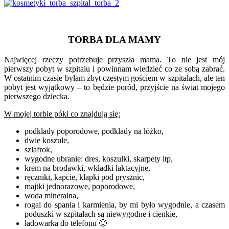
TORBA DLA MAMY
Najwięcej rzeczy potrzebuje przyszła mama. To nie jest mój
pierwszy pobyt w szpitalu i powinnam wiedzieć co ze sobą zabrać.
W ostatnim czasie byłam zbyt częstym gościem w szpitalach, ale ten
pobyt jest wyjątkowy – to będzie poród, przyjście na świat mojego
pierwszego dziecka.
W mojej torbie póki co znajdują się:
podkłady poporodowe, podkłady na łóżko,
dwie koszule,
szlafrok,
wygodne ubranie: dres, koszulki, skarpety itp,
krem na brodawki, wkładki laktacyjne,
ręczniki, kapcie, klapki pod prysznic,
majtki jednorazowe, poporodowe,
woda mineralna,
rogal do spania i karmienia, by mi było wygodnie, a czasem
poduszki w szpitalach są niewygodne i cienkie,
ładowarka do telefonu 🙂