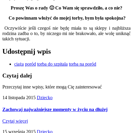
Proszę Was o rady 🙂 Co Wam się sprawdziło, a co nie?
Co powinnam włożyć do mojej torby, bym była spokojna?
Oczywiście jeśli czegoś nie będę miała to są sklepy i najbliższa
rodzina zadba o to, by niczego mi nie brakowało, ale wolę uniknąć
takich sytuacji.
Udostępnij wpis
ciąża
poród
torba do szpitala
torba na poród
Czytaj dalej
Przeczytaj inne wpisy, które mogą Cię zainteresować
14 listopada 2015
Dziecko
Zachowaj najważniejsze momenty w życiu na dłużej
Czytaj więcej
15 września 2015
Dziecko