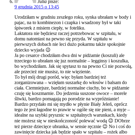
Julia
pisze:
9 grudnia 2015 o 13:45
Urodziłam w grudniu zeszłego roku, synka ubrałam w body i
pajac, na to kombinezon i czapka i wsadzony był w taki
śpiworek z misiem ciepły, w foteliku.
Laktatora nie będziesz raczej potrzebowac w szpitalu, w
domu natomiast na pewno się przyda. W szpitalu w
pierwszych dobach nie leci dużo pokarmu także spokojnie
dziecko wyjada 😉
Ja po cesarce chodziłam dwa dni w pidżamie (koszuli) ale
trzeciego to ubrałam się juz normalnie – legginsy i koszulka,
bo wychodziłam. Jak się spytasz to na pewno Ci nie pozwolą,
ale przecież nie musisz, to nie więzienie.
To był mój drugi poród, więc byłam bardziej też
zorganizowana – wzięłam suszarkę do włosów i balsam do
ciała. Ciemniejsze, bardziej normalne ciuchy, bo w pidżamie
czuję się koszmarnie. Do jedzenia suszone owoce – morele
śliwki, bardzo pomagają po porodzie na wypróżnianie!
Bardzo przydało mi się mydło w płynie Biały Jeleń, oprócz
tego że jest łagodne to prawie w ogóle się nie pieni, a myje –
idealne na szybki prysznic w szpitalnych warunkach, kiedy
nie możesz się w nieskończoność polewać wodą 😉 DObrze
też pierze dziecięce ubranka, w sensie ręcznie 😉 No i coś do
zawinięcie dziecka jak będzie spało w szpitalu – rożek albo